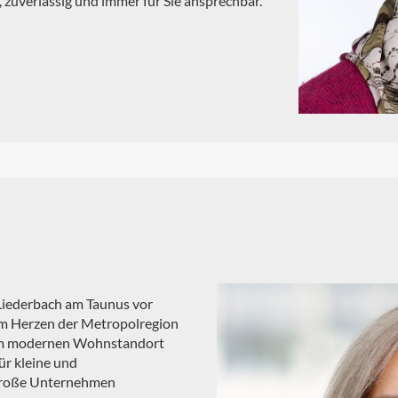
 zuverlässig und immer für Sie ansprechbar.
 Liederbach am Taunus vor
im Herzen der Metropolregion
em modernen Wohnstandort
ür kleine und
 große Unternehmen